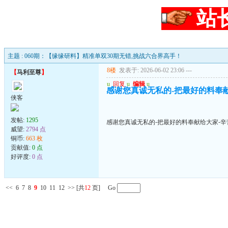
站
主题 : 060期：【缘缘研料】精准单双30期无错,挑战六合界高手！
8楼
发表于: 2026-06-02 23:06
---
【
马利至尊
】
u
回复
u
编辑
u
感谢您真诚无私的-把最好的料奉
侠客
发帖:
1295
感谢您真诚无私的-把最好的料奉献给大家-辛
威望:
2794 点
铜币:
663 枚
贡献值:
0 点
好评度:
0 点
<<
6
7
8
9
10
11
12
>>
[共
12
页] Go