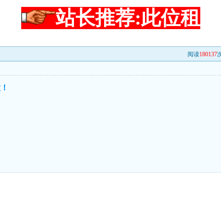
站长推荐:此位租
阅读
180137
次
意！