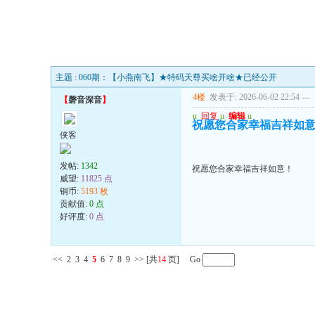
主题 : 060期：【小燕南飞】★特码天尊买啥开啥★已经公开
4楼
发表于: 2026-06-02 22:54
---
【
磬音深音
】
u
回复
u
编辑
u
祝愿您合家幸福吉祥如
侠客
发帖:
1342
祝愿您合家幸福吉祥如意！
威望:
11825 点
铜币:
5193 枚
贡献值:
0 点
好评度:
0 点
<<
2
3
4
5
6
7
8
9
>>
[共
14
页] Go