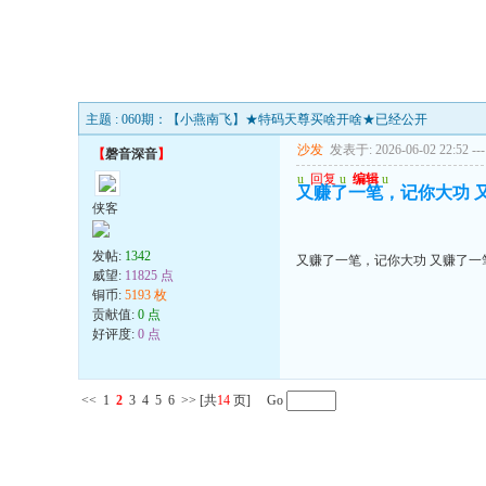
主题 : 060期：【小燕南飞】★特码天尊买啥开啥★已经公开
沙发
发表于: 2026-06-02 22:52
---
【
磬音深音
】
u
回复
u
编辑
u
又赚了一笔，记你大功 
侠客
发帖:
1342
又赚了一笔，记你大功 又赚了一
威望:
11825 点
铜币:
5193 枚
贡献值:
0 点
好评度:
0 点
<<
1
2
3
4
5
6
>>
[共
14
页] Go