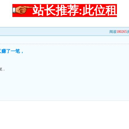
站长推荐:此位租
阅读
180265
次
又赚了一笔，
笔，