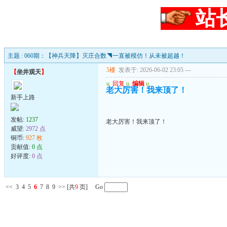
站
主题 : 060期：【神兵天降】灭庄合数◥一直被模仿！从未被超越！
5楼
发表于: 2026-06-02 23:05
---
【
坐井观天
】
u
回复
u
编辑
u
老大厉害！我来顶了！
新手上路
发帖:
1237
老大厉害！我来顶了！
威望:
2972 点
铜币:
927 枚
贡献值:
0 点
好评度:
0 点
<<
3
4
5
6
7
8
9
>>
[共
9
页] Go