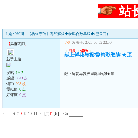
站
主题 : 060期：【杨红守信】再战辉煌◆特码合数单双◆(已公开)
7楼
发表于: 2026-06-02 22:59
---
【
风雨无阻
】
u
回复
u
编辑
u
献上鲜花与祝福!精彩继续!★顶
新手上路
发帖:
1262
献上鲜花与祝福!精彩继续!★顶
威望:
3043 点
铜币:
968 枚
贡献值:
0 点
好评度:
0 点
<<
5
6
7
8
9
10
11
>>
[共
11
页] Go