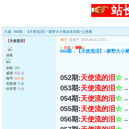
站
主题 : 060期：【天使流泪】=家野大小尾连准无错=已更新
楼主
发表于: 2026-06-02 22:01
---
【
天使流泪
】
u
回复
u
编辑
u
060期：【天使流泪】=家野大小
侠客
发帖:
262
威望:
626 点
052期:
天使流的泪
☆
→
铜币:
626 枚
贡献值:
0 点
053期:
天使流的泪
☆
→
好评度:
0 点
054期:
天使流的泪
☆
→
055期:
天使流的泪
☆
→
056期:
天使流的泪
☆
→