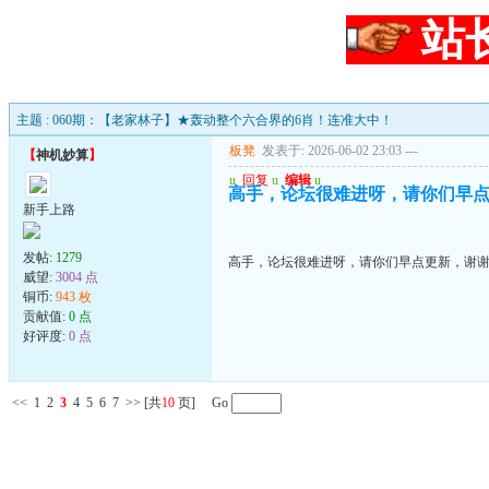
站
主题 : 060期：【老家林子】★轰动整个六合界的6肖！连准大中！
板凳
发表于: 2026-06-02 23:03
---
【
神机妙算
】
u
回复
u
编辑
u
高手，论坛很难进呀，请你们早
新手上路
发帖:
1279
高手，论坛很难进呀，请你们早点更新，谢
威望:
3004 点
铜币:
943 枚
贡献值:
0 点
好评度:
0 点
<<
1
2
3
4
5
6
7
>>
[共
10
页] Go