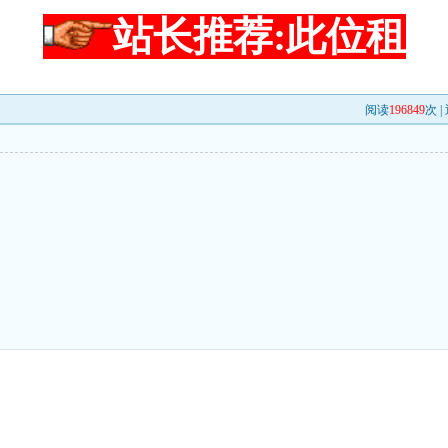
站长推荐:此位租
阅读
196849
次 |