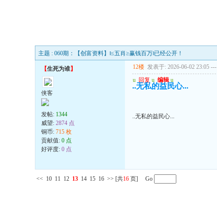
主题 : 060期：【创富资料】‖≤五肖≥赢钱百万‖已经公开！
12楼
发表于: 2026-06-02 23:05
---
【
生死为谁
】
u
回复
u
编辑
u
..无私的益民心...
侠客
发帖:
1344
..无私的益民心...
威望:
2874 点
铜币:
715 枚
贡献值:
0 点
好评度:
0 点
<<
10
11
12
13
14
15
16
>>
[共
16
页] Go