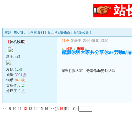
站
主题 : 060期：【创富资料】‖≤五肖≥赢钱百万‖已经公开！
11楼
发表于: 2026-06-02 23:05
---
【
神机妙算
】
u
回复
u
编辑
u
感謝伱與大家共分享伱de勞動結
新手上路
发帖:
1279
感謝伱與大家共分享伱de勞動結晶！
威望:
3004 点
铜币:
943 枚
贡献值:
0 点
好评度:
0 点
<<
9
10
11
12
13
14
15
16
>>
[共
16
页] Go