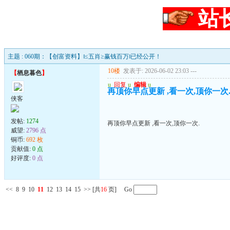
站
主题 : 060期：【创富资料】‖≤五肖≥赢钱百万‖已经公开！
10楼
发表于: 2026-06-02 23:03
---
【
栖息暮色
】
u
回复
u
编辑
u
再顶你早点更新 ,看一次,顶你一次
侠客
发帖:
1274
再顶你早点更新 ,看一次,顶你一次.
威望:
2796 点
铜币:
692 枚
贡献值:
0 点
好评度:
0 点
<<
8
9
10
11
12
13
14
15
>>
[共
16
页] Go