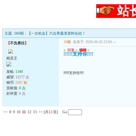
站
主题 : 060期：【一次机会】六合界最准资料在此！
10楼
发表于: 2026-06-02 23:04
---
【
不负勇往
】
u
回复
u
编辑
u
!!!!!!支持你!!!!
精灵王
发帖:
1340
!!!!!!支持你!!!!
威望:
12177 点
铜币:
5507 枚
贡献值:
0 点
好评度:
0 点
<<
8
9
10
11
12
13
>>
[共
13
页] Go