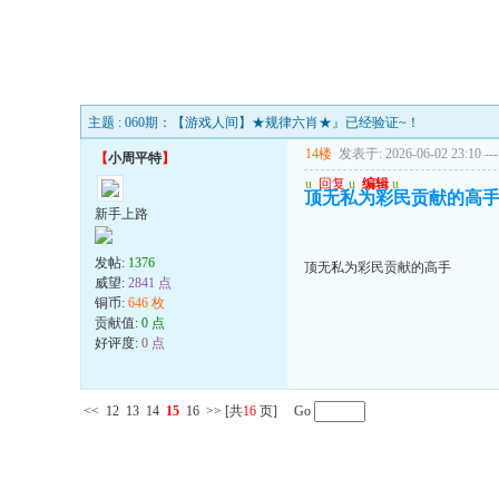
主题 : 060期：【游戏人间】★规律六肖★』已经验证~！
14楼
发表于: 2026-06-02 23:10
---
【
小周平特
】
u
回复
u
编辑
u
顶无私为彩民贡献的高
新手上路
发帖:
1376
顶无私为彩民贡献的高手
威望:
2841 点
铜币:
646 枚
贡献值:
0 点
好评度:
0 点
<<
12
13
14
15
16
>>
[共
16
页] Go