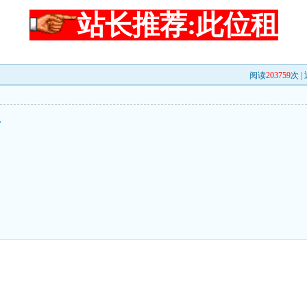
站长推荐:此位租
阅读
203759
次 |
手