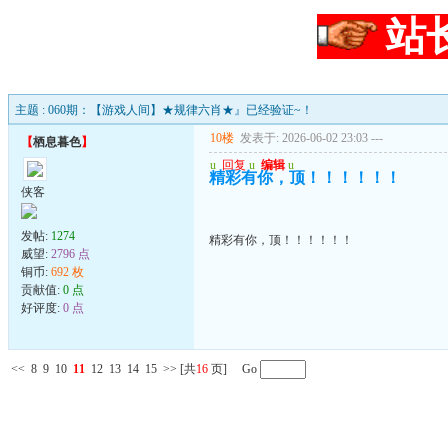
站
主题 : 060期：【游戏人间】★规律六肖★』已经验证~！
10楼
发表于: 2026-06-02 23:03
---
【
栖息暮色
】
u
回复
u
编辑
u
精彩有你，顶！！！！！！
侠客
发帖:
1274
精彩有你，顶！！！！！！
威望:
2796 点
铜币:
692 枚
贡献值:
0 点
好评度:
0 点
<<
8
9
10
11
12
13
14
15
>>
[共
16
页] Go