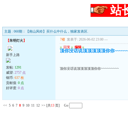
站
主题 : 060期：【南山风铃】买什么中什么，独家发表区.
7楼
发表于: 2026-06-02 23:00
---
【
朱明灯火
】
u
回复
u
编辑
u
顶你没话说顶顶顶顶顶你你~~~~~~~
新手上路
发帖:
1291
顶你没话说顶顶顶顶顶你你~~~~~~~~~
威望:
2757 点
铜币:
637 枚
贡献值:
0 点
好评度:
0 点
<<
5
6
7
8
9
10
11
12
>>
[共
13
页] Go