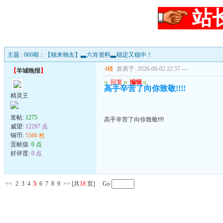
站
主题 : 060期：【独来独去】▃六肖资料▃稳定又稳中！
4楼
发表于: 2026-06-02 22:57
---
【
羊城晚报
】
u
回复
u
编辑
u
高手辛苦了向你致敬!!!!
精灵王
发帖:
1275
高手辛苦了向你致敬!!!!
威望:
12297 点
铜币:
5586 枚
贡献值:
0 点
好评度:
0 点
<<
2
3
4
5
6
7
8
9
>>
[共
18
页] Go