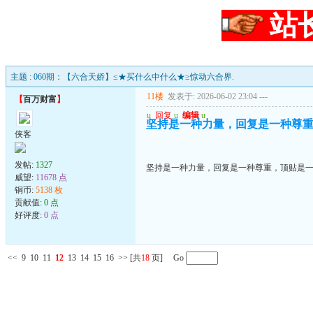
站
主题 : 060期：【六合天娇】≤★买什么中什么★≥惊动六合界.
11楼
发表于: 2026-06-02 23:04
---
【
百万财富
】
u
回复
u
编辑
u
坚持是一种力量，回复是一种尊
侠客
发帖:
1327
坚持是一种力量，回复是一种尊重，顶贴是
威望:
11678 点
铜币:
5138 枚
贡献值:
0 点
好评度:
0 点
<<
9
10
11
12
13
14
15
16
>>
[共
18
页] Go