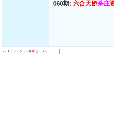
060期:
六合天娇
杀庄
<<
1
2
3
4
5
>>
[共
18
页] Go