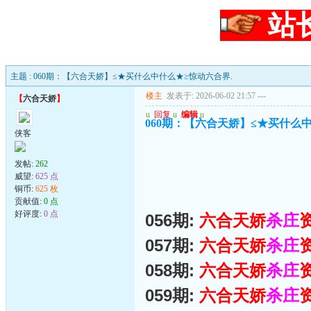
站
主题 : 060期：【六合天娇】≤★买什么中什么★≥惊动六合界.
楼主
发表于: 2026-06-02 21:57
---
【
六合天娇
】
u
回复
u
编辑
u
060期：【六合天娇】≤★买什么
侠客
发帖:
262
威望:
625 点
铜币:
625 枚
贡献值:
0 点
好评度:
0 点
056期:
六合天娇
杀庄
057期:
六合天娇
杀庄
058期:
六合天娇
杀庄
059期:
六合天娇
杀庄