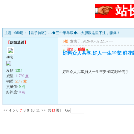
站
主题 : 060期：【君子特区】︹◆三个半单双◆︹大胆跟这里下注，赚爆！
6楼
发表于: 2026-06-02 22:57
---
【
欧阳逍遥
】
u
回复
u
编辑
u
好料众人共享,好人一生平安!鲜花
侠客
发帖:
1314
好料众人共享,好人一生平安!鲜花献给高手
威望:
11739 点
铜币:
5147 枚
贡献值:
0 点
好评度:
0 点
<<
4
5
6
7
8
9
10
11
>>
[共
13
页] Go