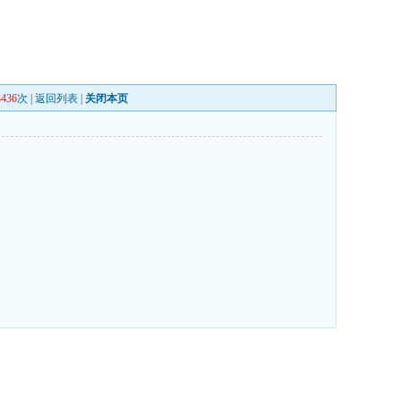
3436
次 |
返回列表
|
关闭本页
中