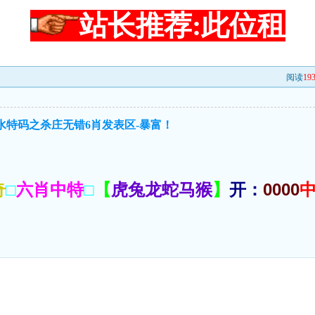
站长推荐:此位租
阅读
19
水特码之杀庄无错6肖发表区-暴富！
奇
□
六肖中特
□
【
虎兔龙蛇马猴
】
开：
0000