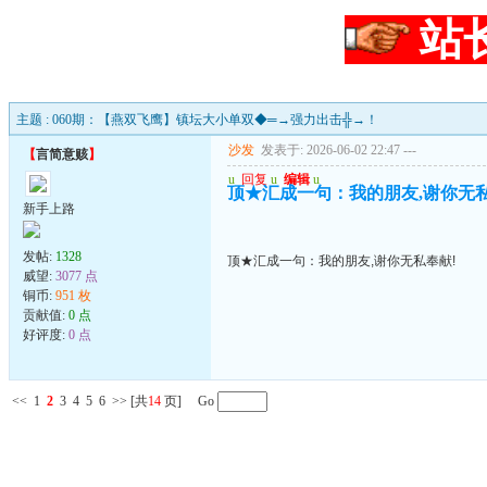
站
主题 : 060期：【燕双飞鹰】镇坛大小单双◆═→强力出击╬→！
沙发
发表于: 2026-06-02 22:47
---
【
言简意赅
】
u
回复
u
编辑
u
顶★汇成一句：我的朋友,谢你无私
新手上路
发帖:
1328
顶★汇成一句：我的朋友,谢你无私奉献!
威望:
3077 点
铜币:
951 枚
贡献值:
0 点
好评度:
0 点
<<
1
2
3
4
5
6
>>
[共
14
页] Go