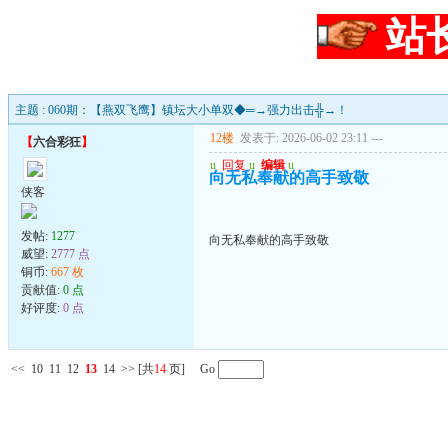
站
主题 : 060期：【燕双飞鹰】镇坛大小单双◆═→强力出击╬→！
12楼
发表于: 2026-06-02 23:11
---
【
六合彩狂
】
u
回复
u
编辑
u
向无私奉献的高手致敬
侠客
发帖:
1277
向无私奉献的高手致敬
威望:
2777 点
铜币:
667 枚
贡献值:
0 点
好评度:
0 点
<<
10
11
12
13
14
>>
[共
14
页] Go