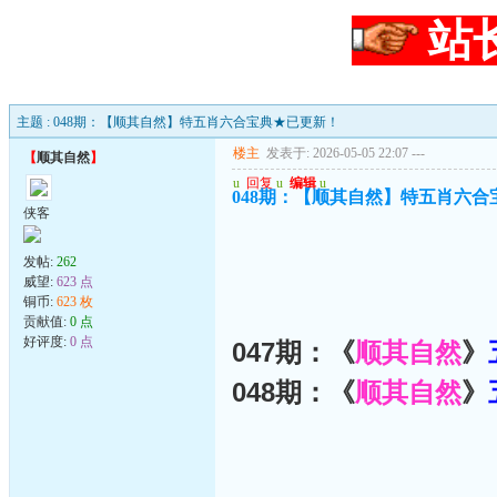
站
主题 : 048期：【顺其自然】特五肖六合宝典★已更新！
楼主
发表于: 2026-05-05 22:07
---
【
顺其自然
】
u
回复
u
编辑
u
048期：【顺其自然】特五肖六
侠客
发帖:
262
威望:
623 点
铜币:
623 枚
贡献值:
0 点
好评度:
0 点
047期：《
顺其自然
》
048期：《
顺其自然
》