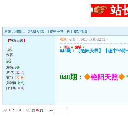
站
主题 : 048期：【艳阳天照】【稳中平特一肖】稳定投资！
楼主
发表于: 2026-05-05 22:02
---
【
艳阳天照
】
u
回复
u
编辑
u
048期：【艳阳天照】【稳中平
侠客
发帖:
260
威望:
622 点
048期：
◆
艳阳天照
◆
铜币:
622 枚
贡献值:
0 点
好评度:
0 点
<<
1
2
3
4
5
>>
[共
16
页] Go